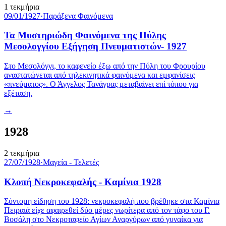
1
τεκμήρια
09/01/1927
·
Παράξενα Φαινόμενα
Τα Μυστηριώδη Φαινόμενα της Πύλης
Μεσολογγίου Eξήγηση Πνευματιστών- 1927
Στο Μεσολόγγι, το καφενείο έξω από την Πύλη του Φρουρίου
αναστατώνεται από τηλεκινητικά φαινόμενα και εμφανίσεις
«πνεύματος». Ο Άγγελος Τανάγρας μεταβαίνει επί τόπου για
εξέταση.
→
1928
2
τεκμήρια
27/07/1928
·
Μαγεία - Τελετές
Κλοπή Νεκροκεφαλής - Καμίνια 1928
Σύντομη είδηση του 1928: νεκροκεφαλή που βρέθηκε στα Καμίνια
Πειραιά είχε αφαιρεθεί δύο μέρες νωρίτερα από τον τάφο του Γ.
Βοσάλη στο Νεκροταφείο Αγίων Αναργύρων από γυναίκα για