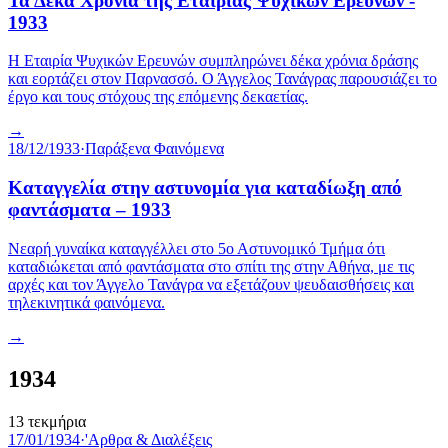
Τα Δέκα Χρόνια της Εταιρίας Ψυχικών Ερευνών -
1933
Η Εταιρία Ψυχικών Ερευνών συμπληρώνει δέκα χρόνια δράσης
και εορτάζει στον Παρνασσό. Ο Άγγελος Τανάγρας παρουσιάζει το
έργο και τους στόχους της επόμενης δεκαετίας.
→
18/12/1933
·
Παράξενα Φαινόμενα
Καταγγελία στην αστυνομία για καταδίωξη από
φαντάσματα – 1933
Νεαρή γυναίκα καταγγέλλει στο 5ο Αστυνομικό Τμήμα ότι
καταδιώκεται από φαντάσματα στο σπίτι της στην Αθήνα, με τις
αρχές και τον Άγγελο Τανάγρα να εξετάζουν ψευδαισθήσεις και
τηλεκινητικά φαινόμενα.
→
1934
13
τεκμήρια
17/01/1934
·
'Αρθρα & Διαλέξεις