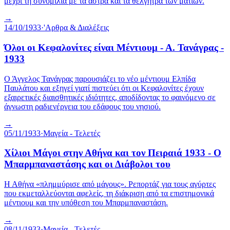
μέχρι τη συνομιλία με τα άστρα και τα θέλγητρα των ματιών.
→
14/10/1933
·
'Αρθρα & Διαλέξεις
Όλοι οι Κεφαλονίτες είναι Μέντιουμ - Α. Τανάγρας -
1933
Ο Άγγελος Τανάγρας παρουσιάζει το νέο μέντιουμ Ελπίδα
Παυλάτου και εξηγεί γιατί πιστεύει ότι οι Κεφαλονίτες έχουν
εξαιρετικές διαισθητικές ιδιότητες, αποδίδοντας το φαινόμενο σε
άγνωστη ραδιενέργεια του εδάφους του νησιού.
→
05/11/1933
·
Μαγεία - Τελετές
Χίλιοι Μάγοι στην Αθήνα και τον Πειραιά 1933 - Ο
Μπαρμπαναστάσης και οι Διάβολοι του
Η Αθήνα «πλημμύρισε από μάγους». Ρεπορτάζ για τους αγύρτες
που εκμεταλλεύονται αφελείς, τη διάκριση από τα επιστημονικά
μέντιουμ και την υπόθεση του Μπαρμπαναστάση.
→
08/11/1933
·
Μαγεία - Τελετές