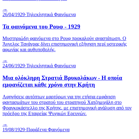
→
26/04/1929
·
Τηλεκίνητικά Φαινόμενα
Τα φαινόμενα του Ρουφ - 1929
Μυστηριώδη φαινόμενα στο Ρουφ προκαλούν αναστάτωση. Ο
Άγγελος Τανάγρας δίνει επιστημονική εξήγηση περί υστερικής
αφωνίας και αυθυποβολής.
→
24/06/1929
·
Τηλεκίνητικά Φαινόμενα
Μια ολόκληρη Στρατιά Βρυκολάκων - Η οποία
εμφανίζεται κάθε χρόνο στην Κρήτη
Αφηγήσεις αυτόπτων μαρτύρων για την ετήσια εμφάνιση
φαντασμάτων του στρατού του στρατηγού Χατζημιχάλη στο
Φραγκοκάστελλο της Κρήτης, με επιστημονική ανάλυση από τον
πρόεδρο της Εταιρείας Ψυχικών Ερευνών.
→
19/08/1929
·
Παράξενα Φαινόμενα