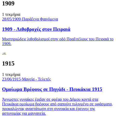
1909
1
τεκμήρια
28/05/1909
·
Παράξενα Φαινόμενα
1909 - Λιθοβροχές στον Πειραιά
Μυστηριώδεις λιθοβολισμοί στην οδό Πραξιτέλους του Πειραιά το
1909.
→
1915
1
τεκμήρια
23/06/1915
·
Μαγεία - Τελετές
Ομοίωμα Βρέφους σε Πηγάδι - Πευκάκια 1915
Άγνωστες γυναίκες έριξαν σε φρέαρ του Δήμου κοντά στα
Πευκάκια ομοίωμα βρέφους από σαπούνι τυλιγμένο σε υφάσματα,
προκαλώντας αναστάτωση στη συνοικία και έρευνες της
αστυνομίας για μαγγανεία.