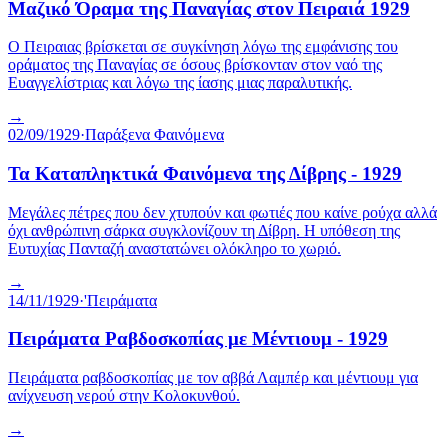
Μαζικό Όραμα της Παναγίας στον Πειραιά 1929
Ο Πειραιας βρίσκεται σε συγκίνηση λόγω της εμφάνισης του
οράματος της Παναγίας σε όσους βρίσκονταν στον ναό της
Ευαγγελίστριας και λόγω της ίασης μιας παραλυτικής.
→
02/09/1929
·
Παράξενα Φαινόμενα
Τα Καταπληκτικά Φαινόμενα της Δίβρης - 1929
Μεγάλες πέτρες που δεν χτυπούν και φωτιές που καίνε ρούχα αλλά
όχι ανθρώπινη σάρκα συγκλονίζουν τη Δίβρη. Η υπόθεση της
Ευτυχίας Πανταζή αναστατώνει ολόκληρο το χωριό.
→
14/11/1929
·
'Πειράματα
Πειράματα Ραβδοσκοπίας με Μέντιουμ - 1929
Πειράματα ραβδοσκοπίας με τον αββά Λαμπέρ και μέντιουμ για
ανίχνευση νερού στην Κολοκυνθού.
→