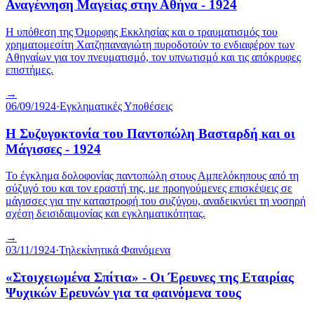
Αναγέννηση Μαγείας στην Αθήνα - 1924
Η υπόθεση της Όμορφης Εκκλησίας και ο τραυματισμός του
χρηματομεσίτη Χατζηπαναγιώτη πυροδοτούν το ενδιαφέρον των
Αθηναίων για τον πνευματισμό, τον υπνωτισμό και τις απόκρυφες
επιστήμες.
→
06/09/1924
·
Εγκληματικές Υποθέσεις
Η Συζυγοκτονία του Παντοπώλη Βασταρδή και οι
Μάγισσες - 1924
Το έγκλημα δολοφονίας παντοπώλη στους Αμπελόκηπους από τη
σύζυγό του και τον εραστή της, με προηγούμενες επισκέψεις σε
μάγισσες για την καταστροφή του συζύγου, αναδεικνύει τη νοσηρή
σχέση δεισιδαιμονίας και εγκληματικότητας.
→
03/11/1924
·
Τηλεκίνητικά Φαινόμενα
«Στοιχειωμένα Σπίτια» - Οι Έρευνες της Εταιρίας
Ψυχικών Ερευνών για τα φαινόμενα τους