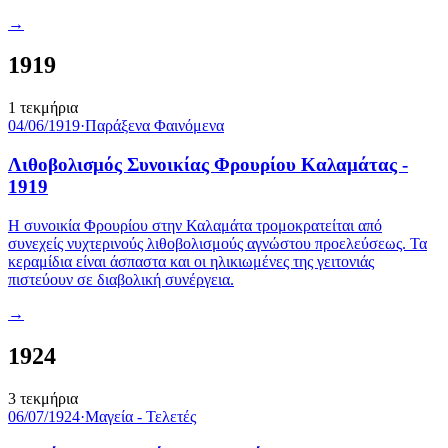
→
1919
1
τεκμήρια
04/06/1919
·
Παράξενα Φαινόμενα
Λιθοβολισμός Συνοικίας Φρουρίου Καλαμάτας -
1919
Η συνοικία Φρουρίου στην Καλαμάτα τρομοκρατείται από
συνεχείς νυχτερινούς λιθοβολισμούς αγνώστου προελεύσεως. Τα
κεραμίδια είναι άσπαστα και οι ηλικιωμένες της γειτονιάς
πιστεύουν σε διαβολική συνέργεια.
→
1924
3
τεκμήρια
06/07/1924
·
Μαγεία - Τελετές