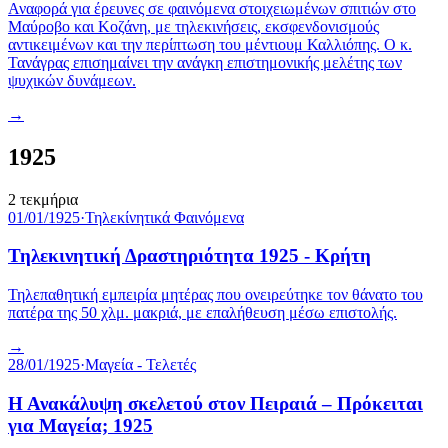
Αναφορά για έρευνες σε φαινόμενα στοιχειωμένων σπιτιών στο
Μαύροβο και Κοζάνη, με τηλεκινήσεις, εκσφενδονισμούς
αντικειμένων και την περίπτωση του μέντιουμ Καλλιόπης. Ο κ.
Τανάγρας επισημαίνει την ανάγκη επιστημονικής μελέτης των
ψυχικών δυνάμεων.
→
1925
2
τεκμήρια
01/01/1925
·
Τηλεκίνητικά Φαινόμενα
Τηλεκινητική Δραστηριότητα 1925 - Κρήτη
Τηλεπαθητική εμπειρία μητέρας που ονειρεύτηκε τον θάνατο του
πατέρα της 50 χλμ. μακριά, με επαλήθευση μέσω επιστολής.
→
28/01/1925
·
Μαγεία - Τελετές
Η Ανακάλυψη σκελετού στον Πειραιά – Πρόκειται
για Μαγεία; 1925