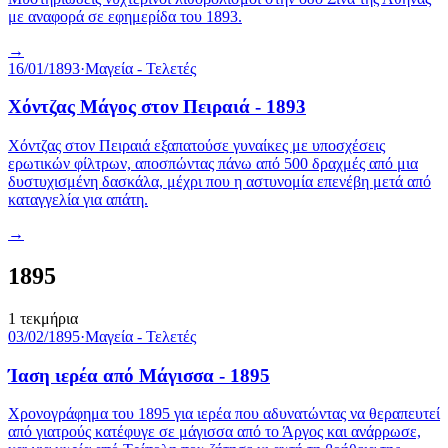
με αναφορά σε εφημερίδα του 1893.
→
16/01/1893
·
Μαγεία - Τελετές
Χόντζας Μάγος στον Πειραιά - 1893
Χόντζας στον Πειραιά εξαπατούσε γυναίκες με υποσχέσεις
ερωτικών φίλτρων, αποσπώντας πάνω από 500 δραχμές από μια
δυστυχισμένη δασκάλα, μέχρι που η αστυνομία επενέβη μετά από
καταγγελία για απάτη.
→
1895
1
τεκμήρια
03/02/1895
·
Μαγεία - Τελετές
Ίαση ιερέα από Μάγισσα - 1895
Χρονογράφημα του 1895 για ιερέα που αδυνατώντας να θεραπευτεί
από γιατρούς κατέφυγε σε μάγισσα από το Άργος και ανάρρωσε,