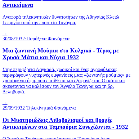
Αντικείμενα
Αναφορά τηλεκινητικών δυνατοτήτων της Αθηναίας Κλειώ
Γεωργίου υπό την εποπτεία Τανάγρα.
→
30/08/1932
·
Παράξενα Φαινόμενα
Μια ζωντανή Μούμια στο Κολχικό - Τέρας με
Χρυσά Μάτια και Νύχια 1932
Στην περιφέρεια Λαγκαδά, χωρικοί και ένας αγροφύλακας
περιγράφουν νυχτερινές εμφανίσεις μιας «ζωντανής μούμιας» με
χρυσαφένια όψη, που επιτίθεται και εξαφανίζεται. Οι κάτοικοι
σκέφτονται να καλέσουν τον Άγγελο Τανάγρα και τη δρ.
Δεληβοριά.
→
29/09/1932
·
Τηλεκίνητικά Φαινόμενα
Οι Μυστηριώδεις Λιθοβολισμοί και βροχές
Αντικειμένων στα Ταμπούρια Συνεχίζονται - 1932
Ο Άγγελος Τανάγρας επισκέπτεται τα Ταμπούρια όπου