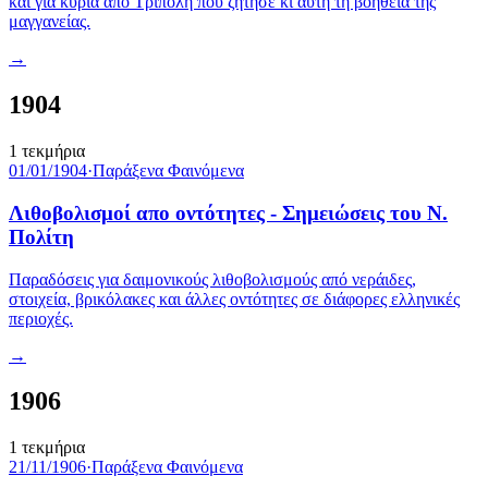
και για κυρία από Τρίπολη που ζήτησε κι αυτή τη βοήθεια της
μαγγανείας.
→
1904
1
τεκμήρια
01/01/1904
·
Παράξενα Φαινόμενα
Λιθοβολισμοί απο οντότητες - Σημειώσεις του Ν.
Πολίτη
Παραδόσεις για δαιμονικούς λιθοβολισμούς από νεράιδες,
στοιχεία, βρικόλακες και άλλες οντότητες σε διάφορες ελληνικές
περιοχές.
→
1906
1
τεκμήρια
21/11/1906
·
Παράξενα Φαινόμενα