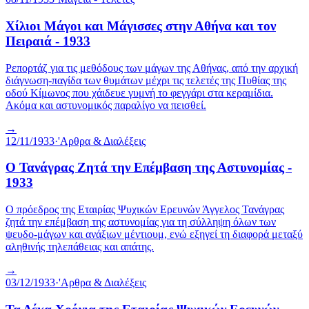
Χίλιοι Μάγοι και Μάγισσες στην Αθήνα και τον
Πειραιά - 1933
Ρεπορτάζ για τις μεθόδους των μάγων της Αθήνας, από την αρχική
διάγνωση-παγίδα των θυμάτων μέχρι τις τελετές της Πυθίας της
οδού Κίμωνος που χάιδευε γυμνή το φεγγάρι στα κεραμίδια.
Ακόμα και αστυνομικός παραλίγο να πεισθεί.
→
12/11/1933
·
'Αρθρα & Διαλέξεις
Ο Τανάγρας Ζητά την Επέμβαση της Αστυνομίας -
1933
Ο πρόεδρος της Εταιρίας Ψυχικών Ερευνών Άγγελος Τανάγρας
ζητά την επέμβαση της αστυνομίας για τη σύλληψη όλων των
ψευδο-μάγων και ανάξιων μέντιουμ, ενώ εξηγεί τη διαφορά μεταξύ
αληθινής τηλεπάθειας και απάτης.
→
03/12/1933
·
'Αρθρα & Διαλέξεις