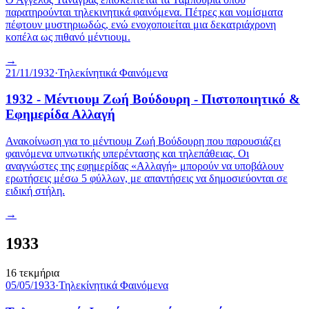
παρατηρούνται τηλεκινητικά φαινόμενα. Πέτρες και νομίσματα
πέφτουν μυστηριωδώς, ενώ ενοχοποιείται μια δεκατριάχρονη
κοπέλα ως πιθανό μέντιουμ.
→
21/11/1932
·
Τηλεκίνητικά Φαινόμενα
1932 - Μέντιουμ Ζωή Βούδουρη - Πιστοποιητικό &
Εφημερίδα Αλλαγή
Ανακοίνωση για το μέντιουμ Ζωή Βούδουρη που παρουσιάζει
φαινόμενα υπνωτικής υπερέντασης και τηλεπάθειας. Οι
αναγνώστες της εφημερίδας «Αλλαγή» μπορούν να υποβάλουν
ερωτήσεις μέσω 5 φύλλων, με απαντήσεις να δημοσιεύονται σε
ειδική στήλη.
→
1933
16
τεκμήρια
05/05/1933
·
Τηλεκίνητικά Φαινόμενα