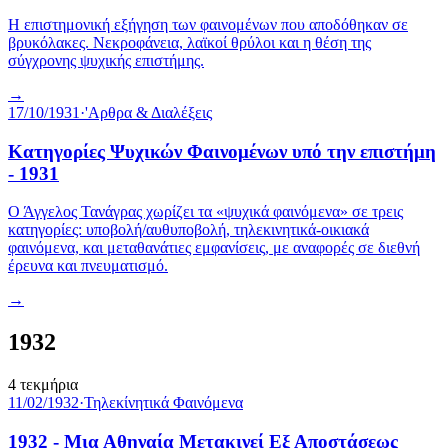
Η επιστημονική εξήγηση των φαινομένων που αποδόθηκαν σε
βρυκόλακες. Νεκροφάνεια, λαϊκοί θρύλοι και η θέση της
σύγχρονης ψυχικής επιστήμης.
→
17/10/1931
·
'Αρθρα & Διαλέξεις
Κατηγορίες Ψυχικών Φαινομένων υπό την επιστήμη
- 1931
Ο Άγγελος Τανάγρας χωρίζει τα «ψυχικά φαινόμενα» σε τρεις
κατηγορίες: υποβολή/αυθυποβολή, τηλεκινητικά-οικιακά
φαινόμενα, και μεταθανάτιες εμφανίσεις, με αναφορές σε διεθνή
έρευνα και πνευματισμό.
→
1932
4
τεκμήρια
11/02/1932
·
Τηλεκίνητικά Φαινόμενα
1932 - Μια Αθηναία Μετακινεί Εξ Αποστάσεως