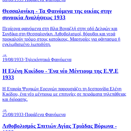
Θεσσαλονίκη - Τα Φαινόμενα της οικίας στην
συνοικία Αναλήψεως 1933
Περίεργα φαινόμενα στη βίλα Βογαζλή στην οδό Δελφών και
Συνδίκα στη Θεσσαλονίκη. Λιθοβολισμοί, θόρυβοι και νερά
προκαλούν τρόμο στους κατοίκους. Μαρτυρίες για φάντασμα ή
εγκλωβισμένο λωποδύτη.
→
19/08/1933
·
Τηλεκίνητικά Φαινόμενα
Η Ελένη Κικίδου - Ένα νέο Μέντιουμ της Ε.Ψ.Ε
1933
Η Εταιρία Ψυχικών Ερευνών παρουσιάζει τη δεσποινίδα Ελένη
Κικίδου, ένα νέο μέντιουμ με επιτυχίες σε πειράματα τηλεπάθειας
και διόρασης.
→
25/08/1933
·
Παράξενα Φαινόμενα
Λιθοβολισμός Σπιτιών Αγίας Τριάδας Βύρωνα -