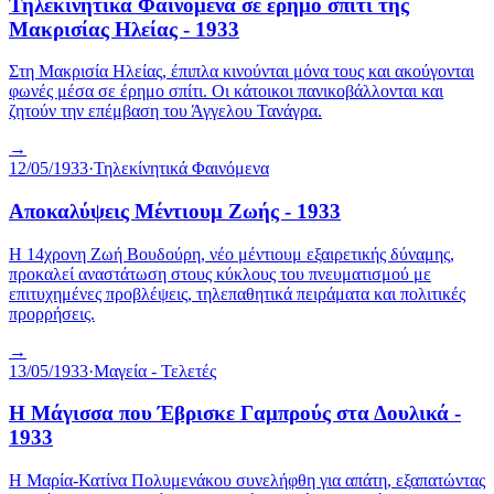
Τηλεκινητικά Φαινόμενα σε έρημο σπίτι της
Μακρισίας Ηλείας - 1933
Στη Μακρισία Ηλείας, έπιπλα κινούνται μόνα τους και ακούγονται
φωνές μέσα σε έρημο σπίτι. Οι κάτοικοι πανικοβάλλονται και
ζητούν την επέμβαση του Άγγελου Τανάγρα.
→
12/05/1933
·
Τηλεκίνητικά Φαινόμενα
Αποκαλύψεις Μέντιουμ Ζωής - 1933
Η 14χρονη Ζωή Βουδούρη, νέο μέντιουμ εξαιρετικής δύναμης,
προκαλεί αναστάτωση στους κύκλους του πνευματισμού με
επιτυχημένες προβλέψεις, τηλεπαθητικά πειράματα και πολιτικές
προρρήσεις.
→
13/05/1933
·
Μαγεία - Τελετές
H Μάγισσα που Έβρισκε Γαμπρούς στα Δουλικά -
1933
Η Μαρία-Κατίνα Πολυμενάκου συνελήφθη για απάτη, εξαπατώντας