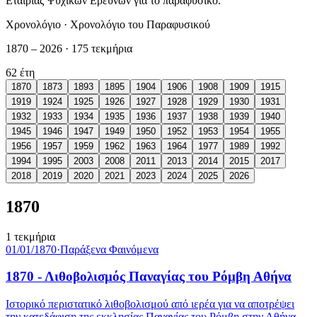
Εταιρίας Ψυχικών Ερευνών για το παραφυσικό.
Χρονολόγιο · Χρονολόγιο του Παραφυσικού
1870
–
2026
·
175
τεκμήρια
62
έτη
1870
1873
1893
1895
1904
1906
1908
1909
1915
1919
1924
1925
1926
1927
1928
1929
1930
1931
1932
1933
1934
1935
1936
1937
1938
1939
1940
1945
1946
1947
1949
1950
1952
1953
1954
1955
1956
1957
1959
1962
1963
1964
1977
1989
1992
1994
1995
2003
2008
2011
2013
2014
2015
2017
2018
2019
2020
2021
2023
2024
2025
2026
1870
1
τεκμήρια
01/01/1870
·
Παράξενα Φαινόμενα
1870 - Λιθοβολισμός Παναγίας του Ρόμβη Αθήνα
Ιστορικό περιστατικό λιθοβολισμού από ιερέα για να αποτρέψει
την κατεδάφιση της εκκλησίας Παναγίας του Ρόμβη στην Αθήνα.