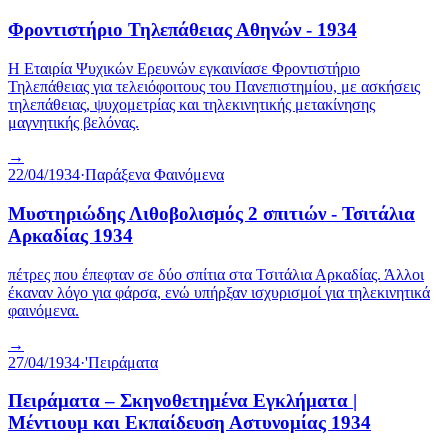
Φροντιστήριο Τηλεπάθειας Αθηνών - 1934
Η Εταιρία Ψυχικών Ερευνών εγκαινίασε Φροντιστήριο
Τηλεπάθειας για τελειόφοιτους του Πανεπιστημίου, με ασκήσεις
τηλεπάθειας, ψυχομετρίας και τηλεκινητικής μετακίνησης
μαγνητικής βελόνας.
→
22/04/1934
·
Παράξενα Φαινόμενα
Μυστηριώδης Λιθοβολισμός 2 σπιτιών - Τσιτάλια
Αρκαδίας 1934
πέτρες που έπεφταν σε δύο σπίτια στα Τσιτάλια Αρκαδίας. Άλλοι
έκαναν λόγο για φάρσα, ενώ υπήρξαν ισχυρισμοί για τηλεκινητικά
φαινόμενα.
→
27/04/1934
·
'Πειράματα
Πειράματα – Σκηνοθετημένα Εγκλήματα |
Μέντιουμ και Εκπαίδευση Αστυνομίας 1934