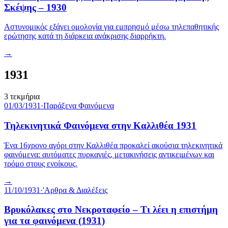
Σκέψης – 1930
Αστυνομικός εξάγει ομολογία για εμπρησμό μέσω τηλεπαθητικής
ερώτησης κατά τη διάρκεια ανάκρισης διαρρήκτη.
→
1931
3
τεκμήρια
01/03/1931
·
Παράξενα Φαινόμενα
Τηλεκινητικά Φαινόμενα στην Καλλιθέα 1931
Ένα 16χρονο αγόρι στην Καλλιθέα προκαλεί ακούσια τηλεκινητικά
φαινόμενα: αυτόματες πυρκαγιές, μετακινήσεις αντικειμένων και
τρόμο στους ενοίκους.
→
11/10/1931
·
'Αρθρα & Διαλέξεις
Βρυκόλακες στο Νεκροταφείο – Τι λέει η επιστήμη
για τα φαινόμενα (1931)