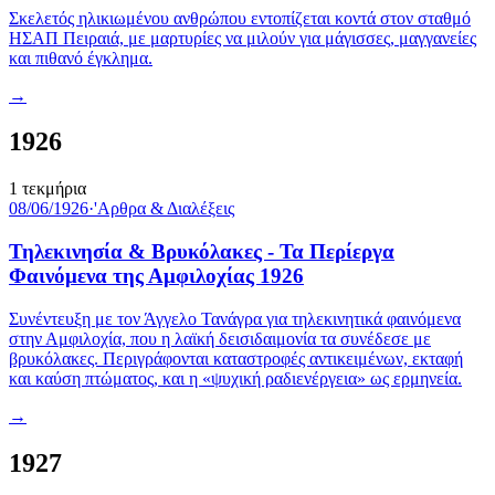
Σκελετός ηλικιωμένου ανθρώπου εντοπίζεται κοντά στον σταθμό
ΗΣΑΠ Πειραιά, με μαρτυρίες να μιλούν για μάγισσες, μαγγανείες
και πιθανό έγκλημα.
→
1926
1
τεκμήρια
08/06/1926
·
'Αρθρα & Διαλέξεις
Τηλεκινησία & Βρυκόλακες - Τα Περίεργα
Φαινόμενα της Αμφιλοχίας 1926
Συνέντευξη με τον Άγγελο Τανάγρα για τηλεκινητικά φαινόμενα
στην Αμφιλοχία, που η λαϊκή δεισιδαιμονία τα συνέδεσε με
βρυκόλακες. Περιγράφονται καταστροφές αντικειμένων, εκταφή
και καύση πτώματος, και η «ψυχική ραδιενέργεια» ως ερμηνεία.
→
1927