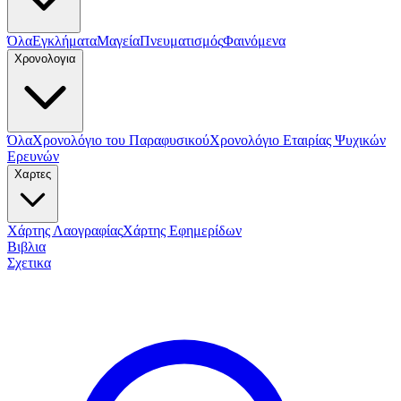
Όλα
Εγκλήματα
Μαγεία
Πνευματισμός
Φαινόμενα
Χρονολογια
Όλα
Χρονολόγιο του Παραφυσικού
Χρονολόγιο Εταιρίας Ψυχικών
Ερευνών
Χαρτες
Χάρτης Λαογραφίας
Χάρτης Εφημερίδων
Βιβλια
Σχετικα