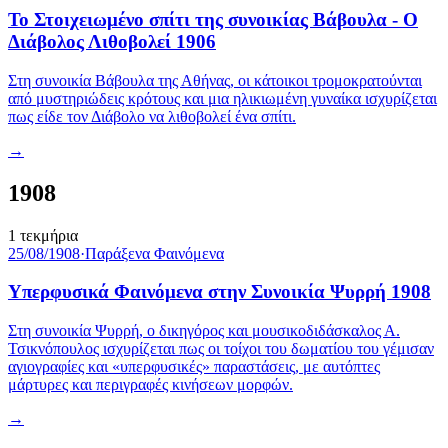
Το Στοιχειωμένο σπίτι της συνοικίας Βάβουλα - Ο
Διάβολος Λιθοβολεί 1906
Στη συνοικία Βάβουλα της Αθήνας, οι κάτοικοι τρομοκρατούνται
από μυστηριώδεις κρότους και μια ηλικιωμένη γυναίκα ισχυρίζεται
πως είδε τον Διάβολο να λιθοβολεί ένα σπίτι.
→
1908
1
τεκμήρια
25/08/1908
·
Παράξενα Φαινόμενα
Υπερφυσικά Φαινόμενα στην Συνοικία Ψυρρή 1908
Στη συνοικία Ψυρρή, ο δικηγόρος και μουσικοδιδάσκαλος Α.
Τσικνόπουλος ισχυρίζεται πως οι τοίχοι του δωματίου του γέμισαν
αγιογραφίες και «υπερφυσικές» παραστάσεις, με αυτόπτες
μάρτυρες και περιγραφές κινήσεων μορφών.
→