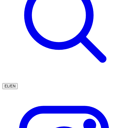
EL
/
EN