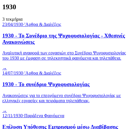
1930
3
τεκμήρια
23/04/1930
·
'Αρθρα & Διαλέξεις
1930 - Το Συνέδριο της Ψυχοφυσιολογίας - Χθεσινές
Ανακοινώσεις
Αναλυτική αναφορά των εργασιών στο Συνέδριο Ψυχοφυσιολογίας
του 1930 με έμφαση σε τηλεκινητικά φαινόμενα και τηλεπάθεια.
→
14/07/1930
·
'Αρθρα & Διαλέξεις
1930 - Το συνέδριο Ψυχοφυσιολογίας
Ανακοινώσεις για το επερχόμενο συνέδριο Ψυχοφυσιολογίας με
ελληνικές εργασίες και πειράματα τηλεπάθειας.
→
12/11/1930
·
Παράξενα Φαινόμενα
Επίλυση Υπόθεσης Εμπρησμού μέσω Διαβίβασης