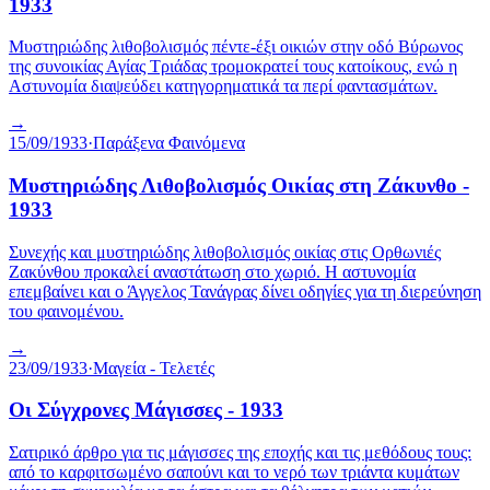
1933
Μυστηριώδης λιθοβολισμός πέντε-έξι οικιών στην οδό Βύρωνος
της συνοικίας Αγίας Τριάδας τρομοκρατεί τους κατοίκους, ενώ η
Αστυνομία διαψεύδει κατηγορηματικά τα περί φαντασμάτων.
→
15/09/1933
·
Παράξενα Φαινόμενα
Μυστηριώδης Λιθοβολισμός Οικίας στη Ζάκυνθο -
1933
Συνεχής και μυστηριώδης λιθοβολισμός οικίας στις Ορθωνιές
Ζακύνθου προκαλεί αναστάτωση στο χωριό. Η αστυνομία
επεμβαίνει και ο Άγγελος Τανάγρας δίνει οδηγίες για τη διερεύνηση
του φαινομένου.
→
23/09/1933
·
Μαγεία - Τελετές
Οι Σύγχρονες Μάγισσες - 1933
Σατιρικό άρθρο για τις μάγισσες της εποχής και τις μεθόδους τους:
από το καρφιτσωμένο σαπούνι και το νερό των τριάντα κυμάτων