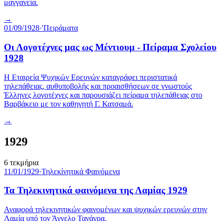
μαγγανεία.
→
01/09/1928
·
'Πειράματα
Οι Λογοτέχνες μας ως Μέντιουμ - Πείραμα Σχολείου
1928
Η Εταιρεία Ψυχικών Ερευνών καταγράφει περιστατικά
τηλεπάθειας, αυθυποβολής και προαισθήσεων σε γνωστούς
Έλληνες λογοτέχνες και παρουσιάζει πείραμα τηλεπάθειας στο
Βαρβάκειο με τον καθηγητή Γ. Κατσαμά.
→
1929
6
τεκμήρια
11/01/1929
·
Τηλεκίνητικά Φαινόμενα
Τα Τηλεκινητικά φαινόμενα της Λαμίας 1929
Αναφορά τηλεκινητικών φαινομένων και ψυχικών ερευνών στην
Λαμία υπό τον Άγγελο Τανάγρα.