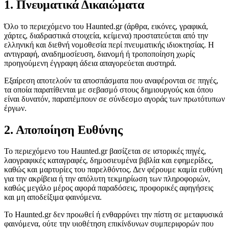
1. Πνευματικά Δικαιώματα
Όλο το περιεχόμενο του Haunted.gr (άρθρα, εικόνες, γραφικά,
χάρτες, διαδραστικά στοιχεία, κείμενα) προστατεύεται από την
ελληνική και διεθνή νομοθεσία περί πνευματικής ιδιοκτησίας. Η
αντιγραφή, αναδημοσίευση, διανομή ή τροποποίηση χωρίς
προηγούμενη έγγραφη άδεια απαγορεύεται αυστηρά.
Εξαίρεση αποτελούν τα αποσπάσματα που αναφέρονται σε πηγές,
τα οποία παρατίθενται με σεβασμό στους δημιουργούς και όπου
είναι δυνατόν, παραπέμπουν σε σύνδεσμο αγοράς των πρωτότυπων
έργων.
2. Αποποίηση Ευθύνης
Το περιεχόμενο του Haunted.gr βασίζεται σε ιστορικές πηγές,
λαογραφικές καταγραφές, δημοσιευμένα βιβλία και εφημερίδες,
καθώς και μαρτυρίες του παρελθόντος. Δεν φέρουμε καμία ευθύνη
για την ακρίβεια ή την απόλυτη τεκμηρίωση των πληροφοριών,
καθώς μεγάλο μέρος αφορά παραδόσεις, προφορικές αφηγήσεις
και μη αποδείξιμα φαινόμενα.
Το Haunted.gr δεν προωθεί ή ενθαρρύνει την πίστη σε μεταφυσικά
φαινόμενα, ούτε την υιοθέτηση επικίνδυνων συμπεριφορών που