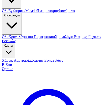
Όλα
Εγκλήματα
Μαγεία
Πνευματισμός
Φαινόμενα
Χρονολογια
Όλα
Χρονολόγιο του Παραφυσικού
Χρονολόγιο Εταιρίας Ψυχικών
Ερευνών
Χαρτες
Χάρτης Λαογραφίας
Χάρτης Εφημερίδων
Βιβλια
Σχετικα