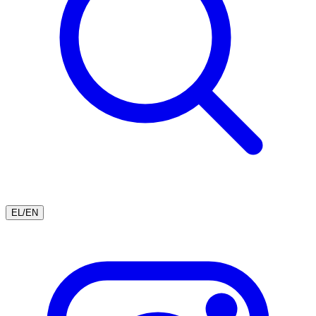
EL
/
EN