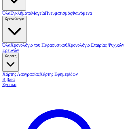
Όλα
Εγκλήματα
Μαγεία
Πνευματισμός
Φαινόμενα
Χρονολογια
Όλα
Χρονολόγιο του Παραφυσικού
Χρονολόγιο Εταιρίας Ψυχικών
Ερευνών
Χαρτες
Χάρτης Λαογραφίας
Χάρτης Εφημερίδων
Βιβλια
Σχετικα