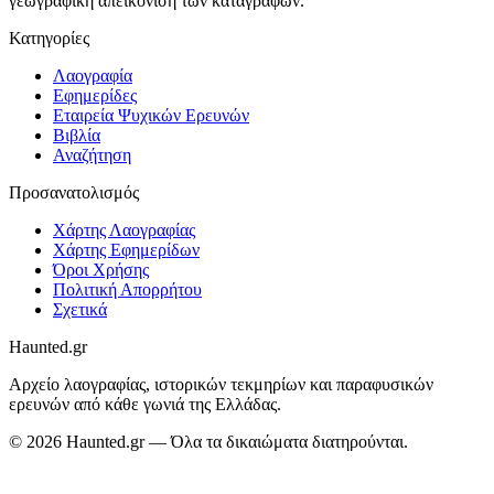
γεωγραφική απεικόνιση των καταγραφών.
Κατηγορίες
Λαογραφία
Εφημερίδες
Εταιρεία Ψυχικών Ερευνών
Βιβλία
Αναζήτηση
Προσανατολισμός
Χάρτης Λαογραφίας
Χάρτης Εφημερίδων
Όροι Χρήσης
Πολιτική Απορρήτου
Σχετικά
Haunted.gr
Αρχείο λαογραφίας, ιστορικών τεκμηρίων και παραφυσικών
ερευνών από κάθε γωνιά της Ελλάδας.
©
2026
Haunted.gr
— Όλα τα δικαιώματα διατηρούνται.