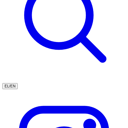
EL
/
EN