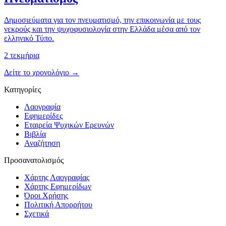
Δημοσιεύματα για τον πνευματισμό, την επικοινωνία με τους
νεκρούς και την ψυχοφυσιολογία στην Ελλάδα μέσα από τον
ελληνικό Τύπο.
2
τεκμήρια
Δείτε το χρονολόγιο →
Κατηγορίες
Λαογραφία
Εφημερίδες
Εταιρεία Ψυχικών Ερευνών
Βιβλία
Αναζήτηση
Προσανατολισμός
Χάρτης Λαογραφίας
Χάρτης Εφημερίδων
Όροι Χρήσης
Πολιτική Απορρήτου
Σχετικά