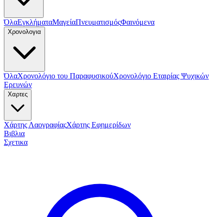
Όλα
Εγκλήματα
Μαγεία
Πνευματισμός
Φαινόμενα
Χρονολογια
Όλα
Χρονολόγιο του Παραφυσικού
Χρονολόγιο Εταιρίας Ψυχικών
Ερευνών
Χαρτες
Χάρτης Λαογραφίας
Χάρτης Εφημερίδων
Βιβλια
Σχετικα