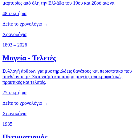
μαρτυρίες από όλη την Ελλάδα του 19ου και 20ού αιώνα.
48
τεκμήρια
Δείτε το χρονολόγιο →
Χρονολόγια
1893 – 2026
Μαγεία - Τελετές
Συλλογή άρθρων για μυστηριώδεις θανάτους και περιστατικά που
συνδέονται με Σατανισμό και μαύρη μαγεία, αποκρυφιστικές
πρακτικές και τελετές.
25
τεκμήρια
Δείτε το χρονολόγιο →
Χρονολόγια
1935
Πνευματισμός