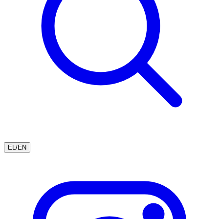
EL
/
EN